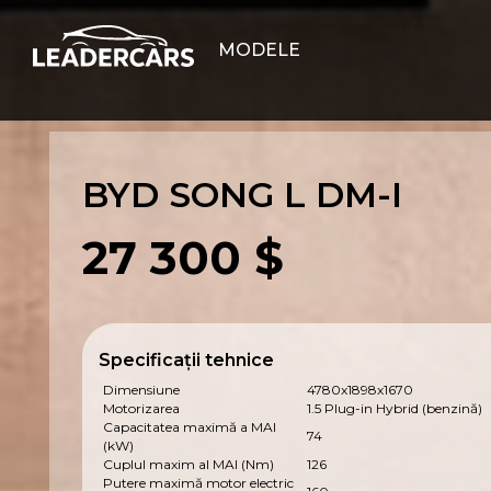
MODELE
BYD SONG L DM-I
27 300 $
Specificații tehnice
Dimensiune
4780x1898x1670
Motorizarea
1.5 Plug-in Hybrid (benzină)
Capacitatea maximă a MAI
74
(kW)
Cuplul maxim al MAI (Nm)
126
Putere maximă motor electric