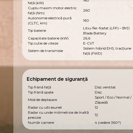
160
față (kW)
Cuplu maxim motor electric
260
față (Nm)
Autonomie electrică pură
160
(CLTC, km)
Litiu-fier-fosfat (LFP) – BYD
Tip baterie
Blade Battery
Capacitate baterie (kW)
26,6
Tip cutie de viteze
E-CVT
Sistem hibrid EHS, tracțiune
Sistem de transmisie
față (FWD)
Echipament de siguranță
Tip frână față
Disc ventilat
Tip frână spate
Disc
Sport / Eco / Normal /
Mod de deplasare
Zăpadă
Radar cu ultrasunet
12
Radar cu unde milimetrice de înaltă
12
precizie
Număr camere
4 (vedere 360°)