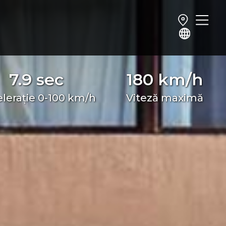
7.9 sec
180 km/h
lerație 0-100 km/h
Viteză maximă