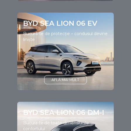
BYD SEA LION 06 EV
Bucură-te de protecție – condusul devine
liniște
AFLĂ MAI MULT
BYD SEA LION 06 DM-I
Bucura-te de toate dimensiunile
confortului