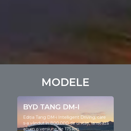
MODELE
BYD TANG DM-I
Ediția Tang DM-i Intelligent Driving, care
s-a vândut în 800.000 de unități, lansează
acum o versiune de 175 km