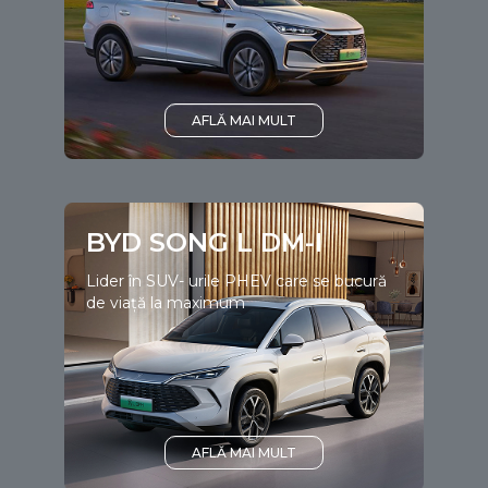
AFLĂ MAI MULT
BYD SONG L DM-I
Lider în SUV- urile PHEV care se bucură
de viață la maximum
AFLĂ MAI MULT