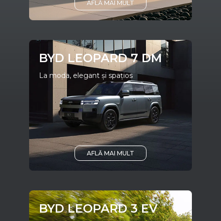
AFLĂ MAI MULT
BYD LEOPARD 7 DM
La moda, elegant și spațios
AFLĂ MAI MULT
BYD LEOPARD 3 EV