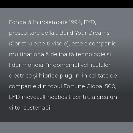
Fondată în noiembrie 1994, BYD,
prescurtare de la „ Build Your Dreams”
(Construiește-ți visele), este o companie
multinațională de înaltă tehnologie și
lider mondial în domeniul vehiculelor
electrice și hibride plug-in. În calitate de
companie din topul Fortune Global 500,
BYD inovează neobosit pentru a crea un
viitor sustenabil.