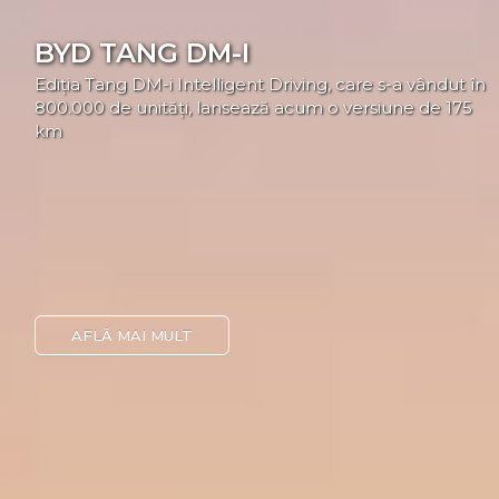
BYD TANG DM-I
Ediția Tang DM-i Intelligent Driving, care s-a vândut în
800.000 de unități, lansează acum o versiune de 175
km
AFLĂ MAI MULT