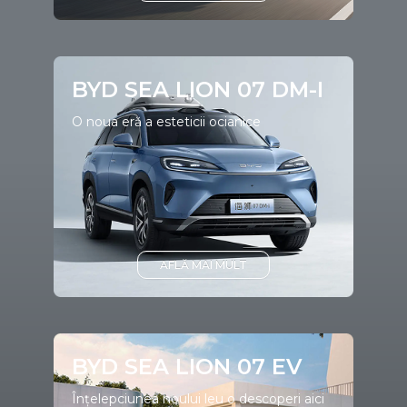
BYD SEA LION 07 DM-I
O noua eră a esteticii ocianice
AFLĂ MAI MULT
BYD SEA LION 07 EV
Înțelepciunea noului leu o descoperi aici